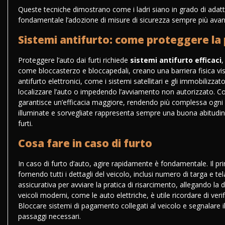
Queste tecniche dimostrano come i ladri siano in grado di adat
fondamentale l’adozione di misure di sicurezza sempre più avanza
Sistemi antifurto: come proteggere la
Proteggere l’auto dai furti richiede
sistemi antifurto efficaci
,
come bloccasterzo e bloccapedali, creano una barriera fisica visib
antifurto elettronici, come i sistemi satellitari e gli immobiliz
localizzare l’auto o impedendo l’avviamento non autorizzato. C
garantisce un’efficacia maggiore, rendendo più complessa ogni o
illuminate e sorvegliate rappresenta sempre una buona abitudine 
furti.
Cosa fare in caso di furto
In caso di furto d’auto, agire rapidamente è fondamentale. Il pri
fornendo tutti i dettagli del veicolo, inclusi numero di targa e 
assicurativa per avviare la pratica di risarcimento, allegando la
veicoli moderni,
come le auto elettriche
, è utile ricordare di ve
Bloccare sistemi di pagamento collegati al veicolo e segnalare il
passaggi necessari.