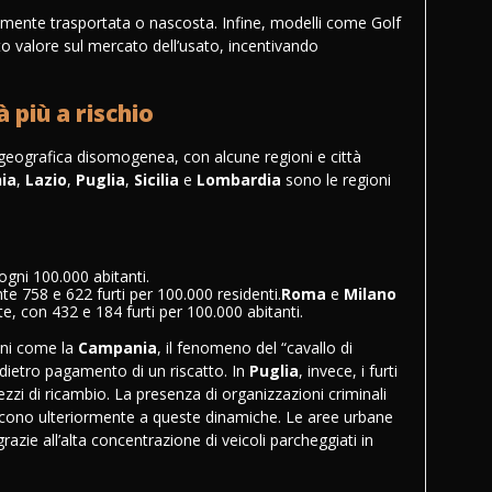
lmente trasportata o nascosta. Infine, modelli come Golf
o valore sul mercato dell’usato, incentivando
à più a rischio
e geografica disomogenea, con alcune regioni e città
ia
,
Lazio
,
Puglia
,
Sicilia
e
Lombardia
sono le regioni
ogni 100.000 abitanti.
e 758 e 622 furti per 100.000 residenti.
Roma
e
Milano
ite, con 432 e 184 furti per 100.000 abitanti.
ioni come la
Campania
, il fenomeno del “cavallo di
ri dietro pagamento di un riscatto. In
Puglia
, invece, i furti
zzi di ricambio. La presenza di organizzazioni criminali
iscono ulteriormente a queste dinamiche. Le aree urbane
zie all’alta concentrazione di veicoli parcheggiati in