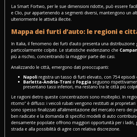
La Smart Fortwo, per le sue dimensioni ridotte, può essere faci
e Clio, pur appartenendo a segmenti diversi, mantengono un alt
ulteriormente le attività illecite.
Mappa dei furti d’auto: le regioni e citt
In Italia, il fenomeno dei furti d’auto presenta una distribuzion
particolarmente colpite. Le statistiche evidenziano che
Campan
più a rischio, concentrando la maggior parte dei casi.
Analizzando le città, emergono dati preoccupanti:
Napoli
registra un tasso di furti elevato, con 754 episodi 
Barletta-Andria-Trani
e
Foggia
seguono rispettivament
presentano tassi inferiori, ma restano tra le città più colp
Le ragioni dietro queste concentrazioni sono molteplici. In reg
ritorno” è diffuso: i veicoli rubati vengono restituiti ai proprieta
sono spesso finalizzati all’alimentazione del mercato nero dei pe
ben radicate e la domanda di specifici modelli di auto contribu
densamente popolate offrono maggiori opportunità per i ladri, gra
strada e alla possibilità di agire con relativa discrezione.