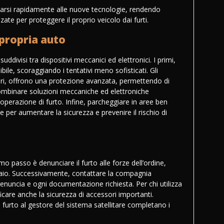
tarsi rapidamente alle nuove tecnologie, rendendo
te per proteggere il proprio veicolo dai furti.
 propria auto
 suddivisi tra dispositivi meccanici ed elettronici. I primi,
ile, scoraggiando i tentativi meno sofisticati. Gli
zatori, offrono una protezione avanzata, permettendo di
ombinare soluzioni meccaniche ed elettroniche
perazione di furto. Infine, parcheggiare in aree ben
per aumentare la sicurezza e prevenire il rischio di
mo passo è denunciare il furto alle forze dell’ordine,
telaio. Successivamente, contattare la compagnia
 denuncia e ogni documentazione richiesta. Per chi utilizza
rificare anche la sicurezza di accessori importanti.
 furto al gestore del sistema satellitare completano i