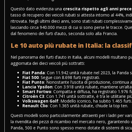
Questo dato evidenzia una
crescita rispetto agli anni prec
tasso di recupero dei veicoli rubati si attesta intorno al 44%, i
ritrovata. Negli ultimi dieci anni, sono stati rubati complessivame
lasciando circa 940.000 mezzi di cui si sono perse le tracce. Quest
dal fenomeno dei furti d’auto, seconda solo alla Francia.
Le 10 auto più rubate in Italia: la class
Nel panorama dei furti d’auto in Italia, alcuni modelli risultano pa
aggiornata dei dieci veicoli più sottratti:
Fiat Panda
: Con 11.942 unità rubate nel 2023, la Panda s
Fiat 500
: Segue con 8.698 furti registrati.
Fiat Punto
: Nonostante l’uscita di produzione, continua a
Lancia Ypsilon
: Con 3.918 unità rubate, mantiene un’alta 
Smart Fortwo
: Compatta e diffusa, ha registrato 1.976 fu
Citroën C3
: Con 1.741 unità sottratte, è tra le utilitarie pi
Volkswagen Golf
: Modello iconico, ha subito 1.465 furti
Renault Clio
: Con 1.365 unità rubate, chiude la top ten.
Questi
modelli sono particolarmente attraenti per i ladri
per vari
la rivendita dei pezzi di ricambio nel mercato nero, garantendo un
Panda, 500 e Punto sono spesso meno dotate di sistemi di sicur