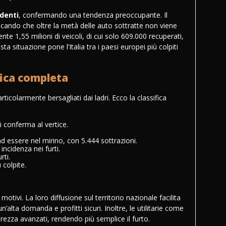
edenti
, confermando una tendenza preoccupante. Il
ndicando che oltre la metà delle auto sottratte non viene
nte 1,55 milioni di veicoli, di cui solo 609.000 recuperati,
a situazione pone l’Italia tra i paesi europei più colpiti
ifica completa
rticolarmente bersagliati dai ladri. Ecco la classifica
i conferma al vertice.
d essere nel mirino, con 5.444 sottrazioni.
incidenza nei furti.
rti.
ù colpite.
.
 motivi. La loro diffusione sul territorio nazionale facilita
’alta domanda e profitti sicuri. Inoltre, le utilitarie come
ezza avanzati, rendendo più semplice il furto.