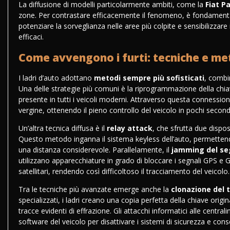
La diffusione di modelli particolarmente ambiti, come la
Fiat P
zone. Per contrastare efficacemente il fenomeno, è fondament
potenziare la sorveglianza nelle aree più colpite e sensibilizzare 
efficaci.
Come avvengono i furti: tecniche e meto
I ladri d’auto adottano
metodi sempre più sofisticati
, combi
Una delle strategie più comuni è la riprogrammazione della chi
presente in tutti i veicoli moderni. Attraverso questa connessio
vergine, ottenendo il pieno controllo del veicolo in pochi second
Un’altra tecnica diffusa è il
relay attack
, che sfrutta due disposi
Questo metodo inganna il sistema keyless dell’auto, permettendo
una distanza considerevole. Parallelamente, il
jamming del se
utilizzano apparecchiature in grado di bloccare i segnali GPS e G
satellitari, rendendo così difficoltoso il tracciamento del veicolo.
Tra le tecniche più avanzate emerge anche la
clonazione del 
specializzati, i ladri creano una copia perfetta della chiave orig
tracce evidenti di effrazione. Gli attacchi informatici alle centr
software del veicolo per disattivare i sistemi di sicurezza e cons