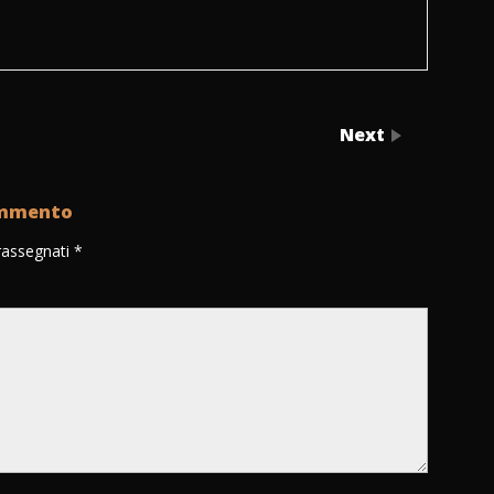
Next
ommento
trassegnati
*