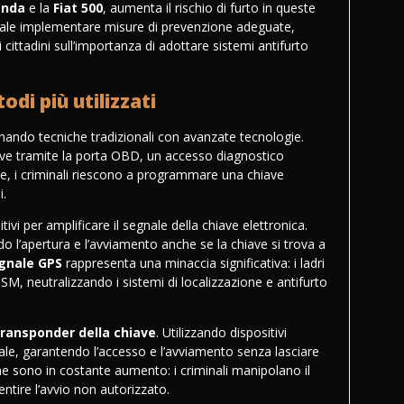
anda
e la
Fiat 500
, aumenta il rischio di furto in queste
ale implementare misure di prevenzione adeguate,
i cittadini sull’importanza di adottare sistemi antifurto
di più utilizzati
nando tecniche tradizionali con avanzate tecnologie.
ave tramite la porta OBD, un accesso diagnostico
ne, i criminali riescono a programmare una chiave
i.
tivi per amplificare il segnale della chiave elettronica.
 l’apertura e l’avviamento anche se la chiave si trova a
gnale GPS
rappresenta una minaccia significativa: i ladri
SM, neutralizzando i sistemi di localizzazione e antifurto
transponder della chiave
. Utilizzando dispositivi
inale, garantendo l’accesso e l’avviamento senza lasciare
aline sono in costante aumento: i criminali manipolano il
entire l’avvio non autorizzato.