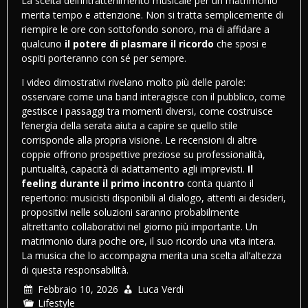
La scelta dell’intrattenimento musicale per un matrimonio
merita tempo e attenzione. Non si tratta semplicemente di
riempire le ore con sottofondo sonoro, ma di affidare a
qualcuno
il potere di plasmare il ricordo
che sposi e
ospiti porteranno con sé per sempre.
I video dimostrativi rivelano molto più delle parole:
osservare come una band interagisce con il pubblico, come
gestisce i passaggi tra momenti diversi, come costruisce
l’energia della serata aiuta a capire se quello stile
corrisponde alla propria visione. Le recensioni di altre
coppie offrono prospettive preziose su professionalità,
puntualità, capacità di adattamento agli imprevisti.
Il
feeling durante il primo incontro
conta quanto il
repertorio: musicisti disponibili al dialogo, attenti ai desideri,
propositivi nelle soluzioni saranno probabilmente
altrettanto collaborativi nel giorno più importante. Un
matrimonio dura poche ore, il suo ricordo una vita intera.
La musica che lo accompagna merita una scelta all’altezza
di questa responsabilità.
Febbraio 10, 2026
Luca Verdi
Lifestyle