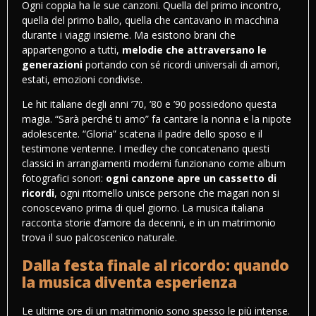
Ogni coppia ha le sue canzoni. Quella del primo incontro,
quella del primo ballo, quella che cantavano in macchina
durante i viaggi insieme. Ma esistono brani che
appartengono a tutti,
melodie che attraversano le
generazioni
portando con sé ricordi universali di amori,
estati, emozioni condivise.
Le hit italiane degli anni ’70, ’80 e ’90 possiedono questa
magia. “Sarà perché ti amo” fa cantare la nonna e la nipote
adolescente. “Gloria” scatena il padre dello sposo e il
testimone ventenne. I medley che concatenano questi
classici in arrangiamenti moderni funzionano come album
fotografici sonori:
ogni canzone apre un cassetto di
ricordi
, ogni ritornello unisce persone che magari non si
conoscevano prima di quel giorno. La musica italiana
racconta storie d’amore da decenni, e in un matrimonio
trova il suo palcoscenico naturale.
Dalla festa finale al ricordo: quando
la musica diventa esperienza
Le ultime ore di un matrimonio sono spesso le più intense.