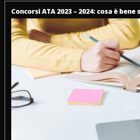
in
tempo
Concorsi ATA 2023 – 2024: cosa è bene
reale