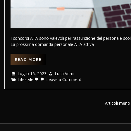
I concorsi ATA sono valevoli per l’assunzione del personale scol
La prossima domanda personale ATA attiva
READ MORE
Luglio 16, 2023
Luca Verdi
on
Lifestyle
Leave a Comment
Concorsi
ATA
2023
–
2024:
Navigazione
Articoli meno 
cosa
articoli
è
bene
sapere?