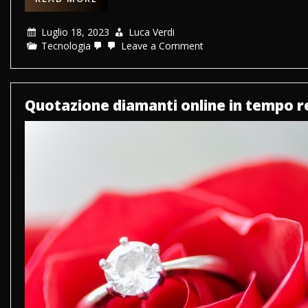
Luglio 18, 2023
Luca Verdi
on
Tecnologia
Leave a Comment
Vendere
rottami
metallici:
cosa
è
Quotazione diamanti online in tempo r
bene
sapere?