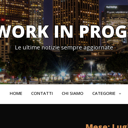
WORK IN PROG
Le ultime notizie sempre aggiornate
HOME
CONTATTI
CHI SIAMO
CATEGORIE
Mese:
Lug