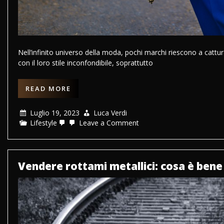
Nell’infinito universo della moda, pochi marchi riescono a cattu
con il loro stile inconfondibile, soprattutto
READ MORE
Luglio 19, 2023
Luca Verdi
on
Lifestyle
Leave a Comment
Borse
Moschino:
quali
sono
i
Vendere rottami metallici: cosa è ben
modelli
più
iconici