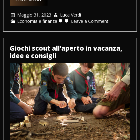
Maggio 31, 2023
Luca Verdi
on
Economia e finanza
Leave a Comment
Fiscoeasy:
quali
sono
i
servizi
Giochi scout all’aperto in vacanza,
online
idee e consigli
offerti?