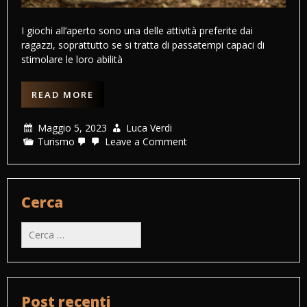
I giochi all’aperto sono una delle attività preferite dai
ragazzi, soprattutto se si tratta di passatempi capaci di
stimolare le loro abilità
READ MORE
Maggio 5, 2023
Luca Verdi
on
Turismo
Leave a Comment
Giochi
scout
all’aperto
in
vacanza,
Cerca
idee
e
Ricerca
consigli
per:
Post recenti