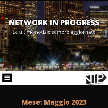
Skip
to
content
NETWORK IN PROGRESS
Le ultime notizie sempre aggiornate
Mese:
Maggio 2023