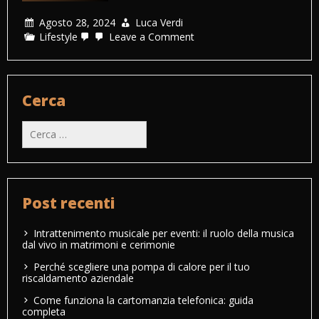
Agosto 28, 2024
Luca Verdi
on
Lifestyle
Leave a Comment
Perché
scegliere
un
cartomante
professionista:
Cerca
benefici
e
Ricerca
vantaggi
per:
Post recenti
Intrattenimento musicale per eventi: il ruolo della musica
dal vivo in matrimoni e cerimonie
Perché scegliere una pompa di calore per il tuo
riscaldamento aziendale
Come funziona la cartomanzia telefonica: guida
completa