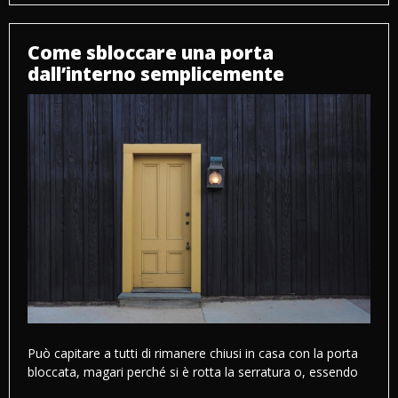
scegliere
un
quadro
astratto
Come sbloccare una porta
per
dall’interno semplicemente
il
soggiorno?
Può capitare a tutti di rimanere chiusi in casa con la porta
bloccata, magari perché si è rotta la serratura o, essendo