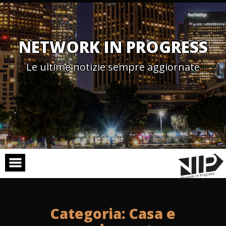
Skip
to
content
NETWORK IN PROGRESS
Le ultime notizie sempre aggiornate
Categoria:
Casa e