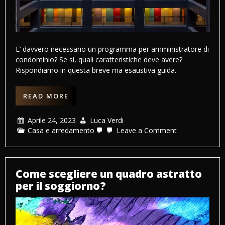
E’ davvero necessario un programma per amministratore di
condominio? Se sì, quali caratteristiche deve avere?
Rispondiamo in questa breve ma esaustiva guida.
READ MORE
Aprile 24, 2023
Luca Verdi
on
Casa e arredamento
Leave a Comment
Programma
per
amministrator
di
condominio:
Come scegliere un quadro astratto
quali
per il soggiorno?
sono
le
caratteristiche
più
importanti?