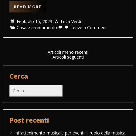
READ MORE
Febbraio 15, 2023
Luca Verdi
on
Casa e arredamento
Leave a Comment
Come
sbloccare
una
porta
dall’interno
Navigazione
Articoli meno recenti
semplicement
Articoli seguenti
articoli
Cerca
Ricerca
per:
Post recenti
Intrattenimento musicale per eventi: il ruolo della musica