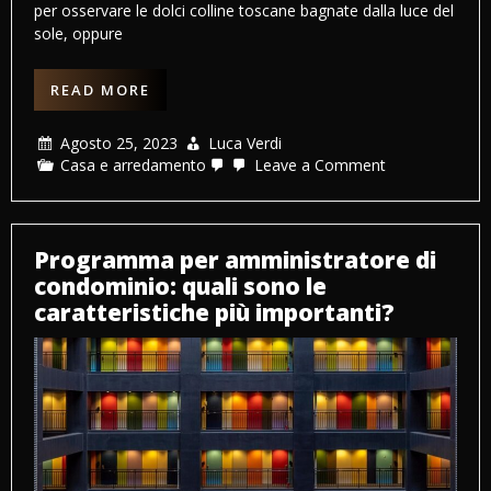
per osservare le dolci colline toscane bagnate dalla luce del
sole, oppure
READ MORE
Agosto 25, 2023
Luca Verdi
on
Casa e arredamento
Leave a Comment
Acquistare
un
castello:
un
investimento
Programma per amministratore di
di
condominio: quali sono le
rappresentanz
e
caratteristiche più importanti?
un’opportunità
redditizia