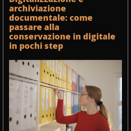
archiviazione
documentale: come
passare alla
conservazione in digitale
in pochi step